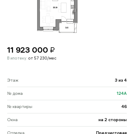
11 923 000
₽
В ипотеку:
от 57 230/мес
Этаж
3 из 4
№ дома
124A
№ квартиры
46
Окна
на 2 стороны
Отделка
Предчистовая