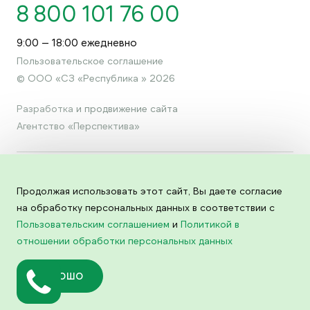
8 800 101 76 00
9:00 — 18:00 ежедневно
Пользовательское соглашение
© ООО «СЗ «Республика » 2026
Разработка
и продвижение сайта
Агентство «Перспектива»
Продолжая использовать этот сайт, Вы даете согласие
на обработку персональных данных в соответствии с
Пользовательским соглашением
и
Политикой в
ЛЮБАЯ ИНФОРМАЦИЯ, ПРЕДСТАВЛЕННАЯ НА ДАННОМ
САЙТЕ, НОСИТ ИСКЛЮЧИТЕЛЬНО ИНФОРМАЦИОННЫЙ
отношении обработки персональных данных
ХАРАКТЕР И НИ ПРИ КАКИХ УСЛОВИЯХ НЕ ЯВЛЯЕТСЯ
ПУБЛИЧНОЙ ОФЕРТОЙ, ОПРЕДЕЛЯЕМОЙ ПОЛОЖЕНИЯМИ
СТАТЬИ 437 ГК РОССИЙСКОЙ ФЕДЕРАЦИИ. ВСЕ ПРАВА НА
ХОРОШО
ПУБЛИКУЕМЫЕ НА САЙТЕ МАТЕРИАЛЫ ПРИНАДЛЕЖАТ OOO
«СЗ «РЕСПУБЛИКА»