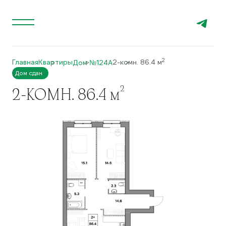
2
Главная
Квартиры
2-комн. 86.4 м
Дом №124A
Дом сдан
2
2-КОМН. 86.4
м