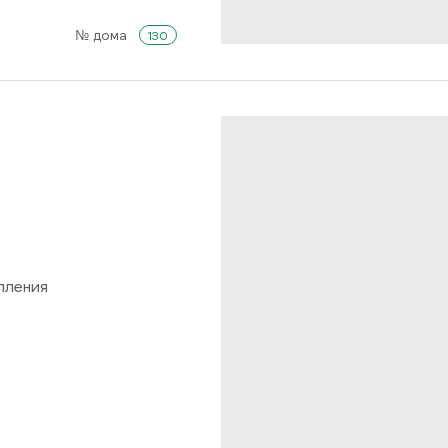
№ дома
130
пления