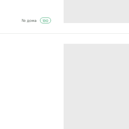
№ дома
130