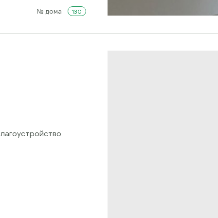
№ дома
130
благоустройство