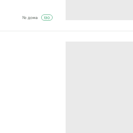
№ дома
130