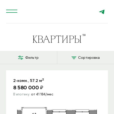
КВАРТИРЫ
Фильтр
Сортировка
Подбор
2
2-комн., 57.2 м
по
8 580 000
₽
параметрам
В ипотеку:
от 41 184/мес
Комнат
12 ПРЕДЛОЖЕНИЙ
СБРОСИТЬ
1
2
3